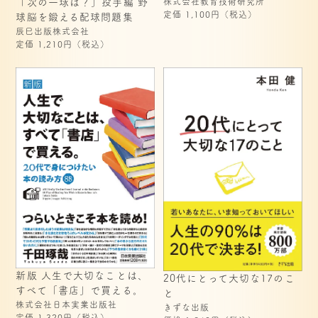
「次の一球は？」投手編 野
株式会社教育技術研究所
定価 1,100円（税込）
球脳を鍛える配球問題集
辰巳出版株式会社
定価 1,210円（税込）
新版 人生で大切なことは、
20代にとって大切な17のこ
すべて「書店」で買える。
と
株式会社日本実業出版社
きずな出版
定価 1,320円（税込）