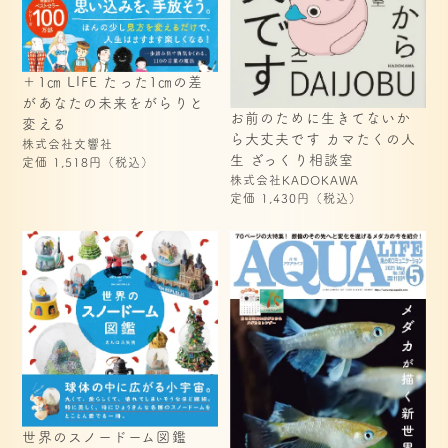
＋1㎝ LIFE たった1㎝の差
があなたの未来をがらりと
お前のために生きてないか
変える
ら大丈夫です カマたくの人
株式会社文響社
生 ざっくり相談室
定価 1,518円（税込）
株式会社KADOKAWA
定価 1,430円（税込）
世界のスノードーム図鑑