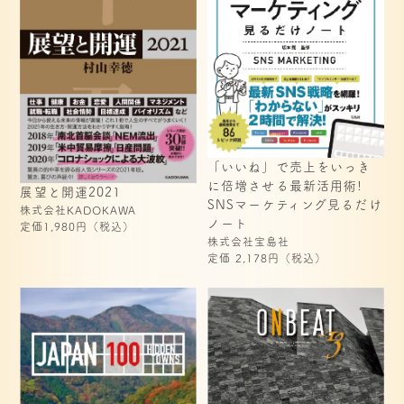
「いいね」で売上をいっき 
に倍増させる最新活用術! 
展望と開運2021
SNSマーケティング見るだけ
株式会社KADOKAWA
ノート
定価1,980円（税込）
株式会社宝島社
定価 2,178円（税込）