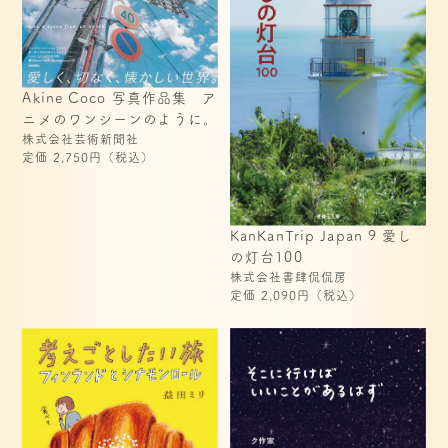
Akine Coco 写真作品集　ア
株式会社芸術新聞社
定価 2,750円（税込）
KanKanTrip Japan 9 愛し
の灯台100
株式会社書肆侃侃房
定価 2,090円（税込）