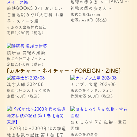
地球の歩き方 ムーJAPAN ～
旅鉄BOOKS 071 おいしい
神秘の国の歩き方～
ご当地駅みやげ大百科 お菓
株式会社Gakken
定価2,420円（税込）
子・スイーツ編
イカロス出版株式会社
定価1,980円（税込）
隈研吾 異端の建築
株式会社三才ブックス
定価2,640円（税込）
[カルチャー・ネイチャー・FOREIGN・ZINE]
漢字太郎 202408
ナンプレ広場 202408
株式会社コスミック出版
株式会社インテルフィン
定価460円（税込）
特別定価 600円（税込）
おもしろすぎる 鉱物・宝石
1970年代〜2000年代の鉄道 
図鑑
地方私鉄の記録 第１巻【南
株式会社幻冬舎