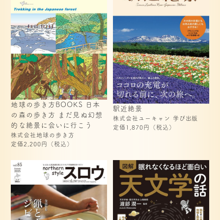
地球の歩き方BOOKS 日本
駅近絶景
の森の歩き方 まだ見ぬ幻想
株式会社ユーキャン 学び出版
的な絶景に会いに行こう
定価1,870円（税込）
株式会社地球の歩き方
定価2,200円（税込）