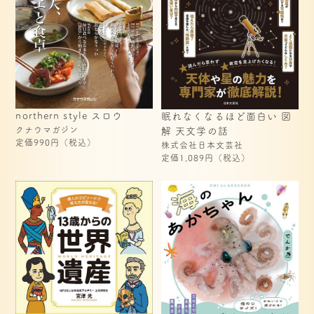
northern style スロウ
眠れなくなるほど面白い 図
クナウマガジン
解 天文学の話
定価990円（税込）
株式会社日本文芸社
定価1,089円（税込）