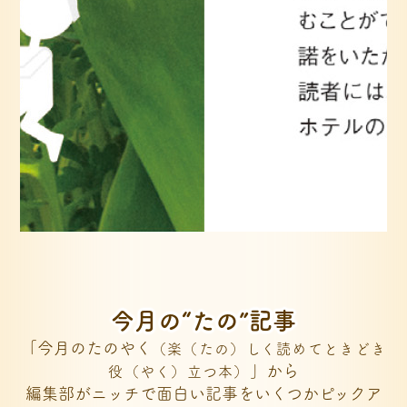
今月の“たの”記事
「今月のたのやく
（楽（たの）しく読めてときどき
」から
役（やく）立つ本）
編集部がニッチで面白い記事をいくつかピックア